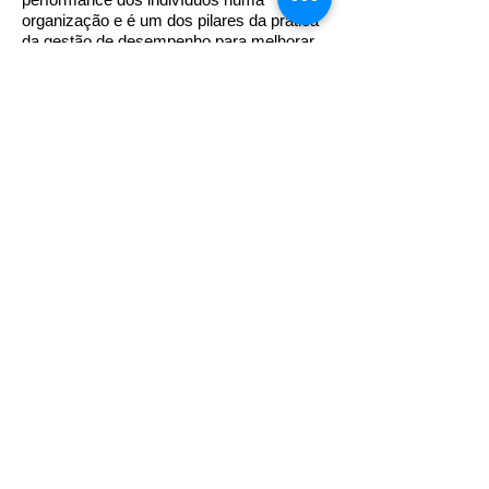
organização e é um dos pilares da prática
da gestão de desempenho para melhorar
os resultados coletivos e individuais. É
fundamental para alcançar as metas e
fornecer ao setor de Recursos Humanos
dados importantes sobre a atuação de
cada profissional, subsidiando decisões
importantes junto dos gestores.
Qual o principal objetivo da Avaliação
de Desempenho?
Identificar os pontos fracos do colaborador
e desenvolvê-los. Utilizando o
mapeamento de competências, a
avaliação de desempenho mostra quais
são os pontos fortes e fracos do
colaborador. E, com as informações do
colaborador, o gestor pode montar um
plano de desenvolvimento mais eficaz.
Como implementar a Avaliação de