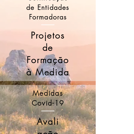
de Entidades
Formadoras
Projetos
de
Formação
à Medida
Medidas
Covid-19
Avali
ação